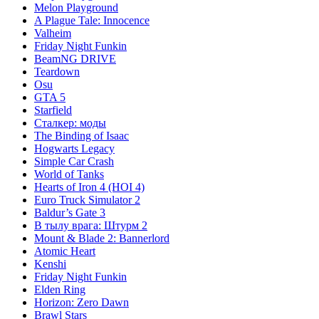
Melon Playground
A Plague Tale: Innocence
Valheim
Friday Night Funkin
BeamNG DRIVE
Teardown
Osu
GTA 5
Starfield
Сталкер: моды
The Binding of Isaac
Hogwarts Legacy
Simple Car Crash
World of Tanks
Hearts of Iron 4 (HOI 4)
Euro Truck Simulator 2
Baldur’s Gate 3
В тылу врага: Штурм 2
Mount & Blade 2: Bannerlord
Atomic Heart
Kenshi
Friday Night Funkin
Elden Ring
Horizon: Zero Dawn
Brawl Stars