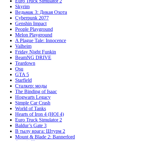
Euro Truck Simulator 2
Skyrim
Ведьмак 3: Дикая Охота
Cyberpunk 2077
Genshin Impact
People Playground
Melon Playground
A Plague Tale: Innocence
Valheim
Friday Night Funkin
BeamNG DRIVE
Teardown
Osu
GTA 5
Starfield
Сталкер: моды
The Binding of Isaac
Hogwarts Legacy
Simple Car Crash
World of Tanks
Hearts of Iron 4 (HOI 4)
Euro Truck Simulator 2
Baldur’s Gate 3
В тылу врага: Штурм 2
Mount & Blade 2: Bannerlord