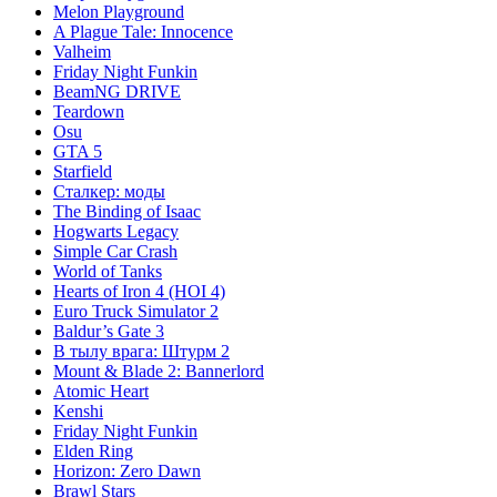
Melon Playground
A Plague Tale: Innocence
Valheim
Friday Night Funkin
BeamNG DRIVE
Teardown
Osu
GTA 5
Starfield
Сталкер: моды
The Binding of Isaac
Hogwarts Legacy
Simple Car Crash
World of Tanks
Hearts of Iron 4 (HOI 4)
Euro Truck Simulator 2
Baldur’s Gate 3
В тылу врага: Штурм 2
Mount & Blade 2: Bannerlord
Atomic Heart
Kenshi
Friday Night Funkin
Elden Ring
Horizon: Zero Dawn
Brawl Stars