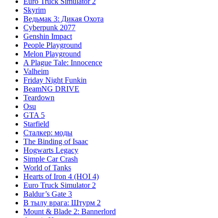
Euro Truck Simulator 2
Skyrim
Ведьмак 3: Дикая Охота
Cyberpunk 2077
Genshin Impact
People Playground
Melon Playground
A Plague Tale: Innocence
Valheim
Friday Night Funkin
BeamNG DRIVE
Teardown
Osu
GTA 5
Starfield
Сталкер: моды
The Binding of Isaac
Hogwarts Legacy
Simple Car Crash
World of Tanks
Hearts of Iron 4 (HOI 4)
Euro Truck Simulator 2
Baldur’s Gate 3
В тылу врага: Штурм 2
Mount & Blade 2: Bannerlord