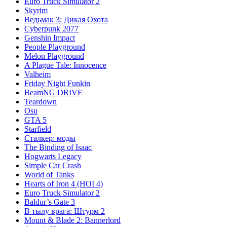
Euro Truck Simulator 2
Skyrim
Ведьмак 3: Дикая Охота
Cyberpunk 2077
Genshin Impact
People Playground
Melon Playground
A Plague Tale: Innocence
Valheim
Friday Night Funkin
BeamNG DRIVE
Teardown
Osu
GTA 5
Starfield
Сталкер: моды
The Binding of Isaac
Hogwarts Legacy
Simple Car Crash
World of Tanks
Hearts of Iron 4 (HOI 4)
Euro Truck Simulator 2
Baldur’s Gate 3
В тылу врага: Штурм 2
Mount & Blade 2: Bannerlord