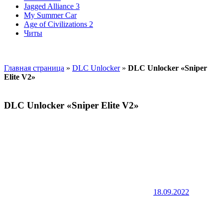
Jagged Alliance 3
My Summer Car
Age of Civilizations 2
Читы
Главная страница
»
DLC Unlocker
»
DLC Unlocker «Sniper
Elite V2»
DLC Unlocker «Sniper Elite V2»
18.09.2022