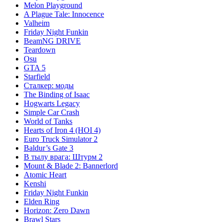
Melon Playground
A Plague Tale: Innocence
Valheim
Friday Night Funkin
BeamNG DRIVE
Teardown
Osu
GTA 5
Starfield
Сталкер: моды
The Binding of Isaac
Hogwarts Legacy
Simple Car Crash
World of Tanks
Hearts of Iron 4 (HOI 4)
Euro Truck Simulator 2
Baldur’s Gate 3
В тылу врага: Штурм 2
Mount & Blade 2: Bannerlord
Atomic Heart
Kenshi
Friday Night Funkin
Elden Ring
Horizon: Zero Dawn
Brawl Stars