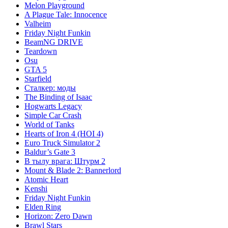
Melon Playground
A Plague Tale: Innocence
Valheim
Friday Night Funkin
BeamNG DRIVE
Teardown
Osu
GTA 5
Starfield
Сталкер: моды
The Binding of Isaac
Hogwarts Legacy
Simple Car Crash
World of Tanks
Hearts of Iron 4 (HOI 4)
Euro Truck Simulator 2
Baldur’s Gate 3
В тылу врага: Штурм 2
Mount & Blade 2: Bannerlord
Atomic Heart
Kenshi
Friday Night Funkin
Elden Ring
Horizon: Zero Dawn
Brawl Stars