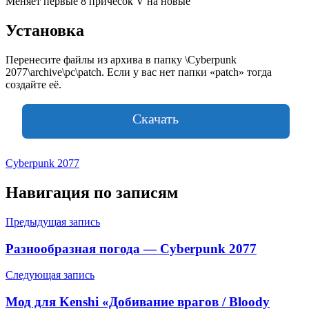
Меняет первые 8 причесок V на новые
Установка
Перенесите файлы из архива в папку \Cyberpunk
2077\archive\pc\patch. Если у вас нет папки «patch» тогда
создайте её.
Скачать
Cyberpunk 2077
Навигация по записям
Предыдущая запись
Разнообразная погода — Cyberpunk 2077
Следующая запись
Мод для Kenshi «Добивание врагов / Bloody