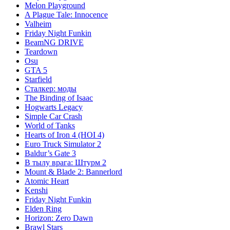
Melon Playground
A Plague Tale: Innocence
Valheim
Friday Night Funkin
BeamNG DRIVE
Teardown
Osu
GTA 5
Starfield
Сталкер: моды
The Binding of Isaac
Hogwarts Legacy
Simple Car Crash
World of Tanks
Hearts of Iron 4 (HOI 4)
Euro Truck Simulator 2
Baldur’s Gate 3
В тылу врага: Штурм 2
Mount & Blade 2: Bannerlord
Atomic Heart
Kenshi
Friday Night Funkin
Elden Ring
Horizon: Zero Dawn
Brawl Stars