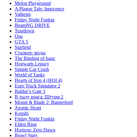
Melon Playground
A Plague Tale: Innocence
Valheim
Friday Night Funkin
BeamNG DRIVE
Teardown
Osu
GTA 5
Starfield
Сталкер: моды
The Binding of Isaac
Hogwarts Legacy
Simple Car Crash
World of Tanks
Hearts of Iron 4 (HOI 4)
Euro Truck Simulator 2
Baldur’s Gate 3
В тылу врага: Штурм 2
Mount & Blade 2: Bannerlord
Atomic Heart
Kenshi
Friday Night Funkin
Elden Ring
Horizon: Zero Dawn
Brawl Stars