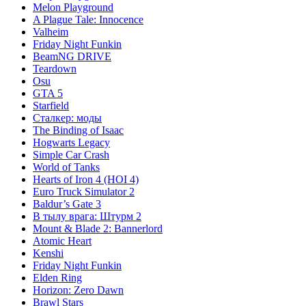
Melon Playground
A Plague Tale: Innocence
Valheim
Friday Night Funkin
BeamNG DRIVE
Teardown
Osu
GTA 5
Starfield
Сталкер: моды
The Binding of Isaac
Hogwarts Legacy
Simple Car Crash
World of Tanks
Hearts of Iron 4 (HOI 4)
Euro Truck Simulator 2
Baldur’s Gate 3
В тылу врага: Штурм 2
Mount & Blade 2: Bannerlord
Atomic Heart
Kenshi
Friday Night Funkin
Elden Ring
Horizon: Zero Dawn
Brawl Stars