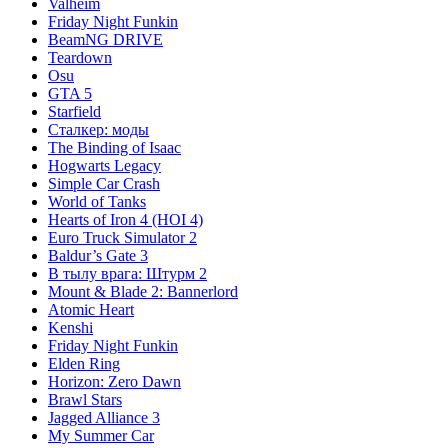
Valheim
Friday Night Funkin
BeamNG DRIVE
Teardown
Osu
GTA 5
Starfield
Сталкер: моды
The Binding of Isaac
Hogwarts Legacy
Simple Car Crash
World of Tanks
Hearts of Iron 4 (HOI 4)
Euro Truck Simulator 2
Baldur’s Gate 3
В тылу врага: Штурм 2
Mount & Blade 2: Bannerlord
Atomic Heart
Kenshi
Friday Night Funkin
Elden Ring
Horizon: Zero Dawn
Brawl Stars
Jagged Alliance 3
My Summer Car