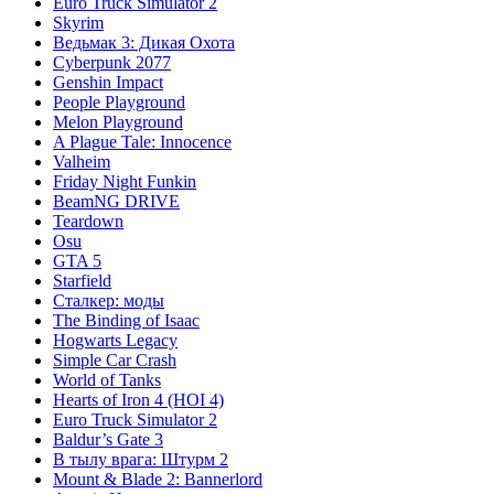
Euro Truck Simulator 2
Skyrim
Ведьмак 3: Дикая Охота
Cyberpunk 2077
Genshin Impact
People Playground
Melon Playground
A Plague Tale: Innocence
Valheim
Friday Night Funkin
BeamNG DRIVE
Teardown
Osu
GTA 5
Starfield
Сталкер: моды
The Binding of Isaac
Hogwarts Legacy
Simple Car Crash
World of Tanks
Hearts of Iron 4 (HOI 4)
Euro Truck Simulator 2
Baldur’s Gate 3
В тылу врага: Штурм 2
Mount & Blade 2: Bannerlord