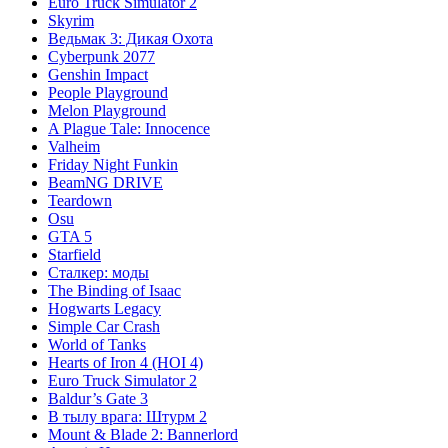
Euro Truck Simulator 2
Skyrim
Ведьмак 3: Дикая Охота
Cyberpunk 2077
Genshin Impact
People Playground
Melon Playground
A Plague Tale: Innocence
Valheim
Friday Night Funkin
BeamNG DRIVE
Teardown
Osu
GTA 5
Starfield
Сталкер: моды
The Binding of Isaac
Hogwarts Legacy
Simple Car Crash
World of Tanks
Hearts of Iron 4 (HOI 4)
Euro Truck Simulator 2
Baldur’s Gate 3
В тылу врага: Штурм 2
Mount & Blade 2: Bannerlord