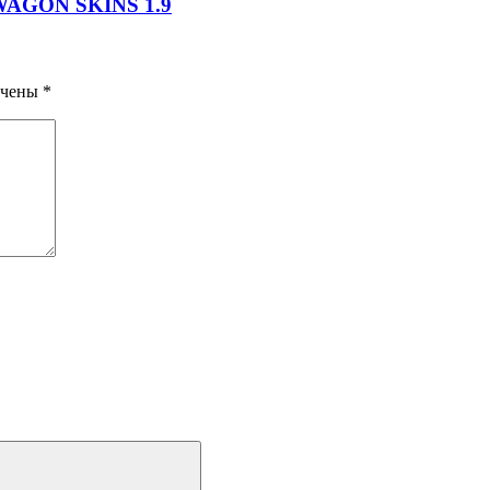
AGON SKINS 1.9
ечены
*