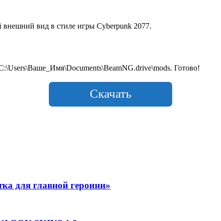
внешний вид в стиле игры Cyberpunk 2077.
C:\Users\Ваше_Имя\Documents\BeamNG.drive\mods. Готово!
Скачать
тка для главной героини»