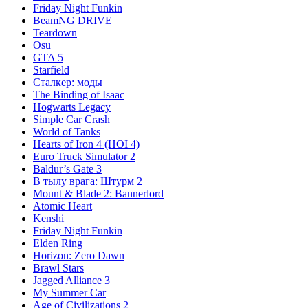
Friday Night Funkin
BeamNG DRIVE
Teardown
Osu
GTA 5
Starfield
Сталкер: моды
The Binding of Isaac
Hogwarts Legacy
Simple Car Crash
World of Tanks
Hearts of Iron 4 (HOI 4)
Euro Truck Simulator 2
Baldur’s Gate 3
В тылу врага: Штурм 2
Mount & Blade 2: Bannerlord
Atomic Heart
Kenshi
Friday Night Funkin
Elden Ring
Horizon: Zero Dawn
Brawl Stars
Jagged Alliance 3
My Summer Car
Age of Civilizations 2