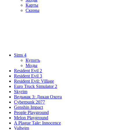
Карты
Скины
Sims 4
Купить
Моды
Resident Evil 2
Resident Evil 3
Resident Evil: Village
Euro Truck Simulator 2
Skyrim
Ведьмак 3: Дикая Охота
Cyberpunk 2077
Genshin Impact
People Playground
Melon Playground
A Plague Tale: Innocence
Valheim