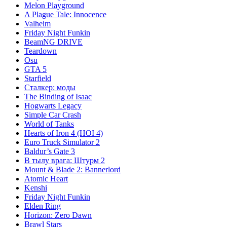
Melon Playground
A Plague Tale: Innocence
Valheim
Friday Night Funkin
BeamNG DRIVE
Teardown
Osu
GTA 5
Starfield
Сталкер: моды
The Binding of Isaac
Hogwarts Legacy
Simple Car Crash
World of Tanks
Hearts of Iron 4 (HOI 4)
Euro Truck Simulator 2
Baldur’s Gate 3
В тылу врага: Штурм 2
Mount & Blade 2: Bannerlord
Atomic Heart
Kenshi
Friday Night Funkin
Elden Ring
Horizon: Zero Dawn
Brawl Stars