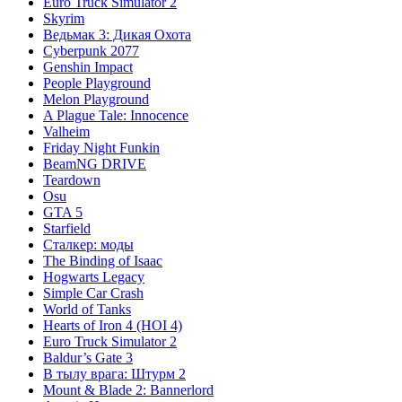
Euro Truck Simulator 2
Skyrim
Ведьмак 3: Дикая Охота
Cyberpunk 2077
Genshin Impact
People Playground
Melon Playground
A Plague Tale: Innocence
Valheim
Friday Night Funkin
BeamNG DRIVE
Teardown
Osu
GTA 5
Starfield
Сталкер: моды
The Binding of Isaac
Hogwarts Legacy
Simple Car Crash
World of Tanks
Hearts of Iron 4 (HOI 4)
Euro Truck Simulator 2
Baldur’s Gate 3
В тылу врага: Штурм 2
Mount & Blade 2: Bannerlord