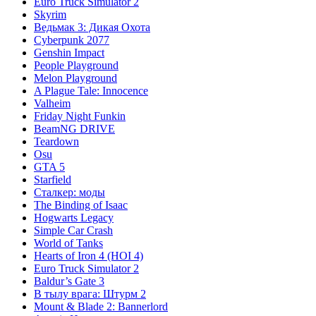
Euro Truck Simulator 2
Skyrim
Ведьмак 3: Дикая Охота
Cyberpunk 2077
Genshin Impact
People Playground
Melon Playground
A Plague Tale: Innocence
Valheim
Friday Night Funkin
BeamNG DRIVE
Teardown
Osu
GTA 5
Starfield
Сталкер: моды
The Binding of Isaac
Hogwarts Legacy
Simple Car Crash
World of Tanks
Hearts of Iron 4 (HOI 4)
Euro Truck Simulator 2
Baldur’s Gate 3
В тылу врага: Штурм 2
Mount & Blade 2: Bannerlord