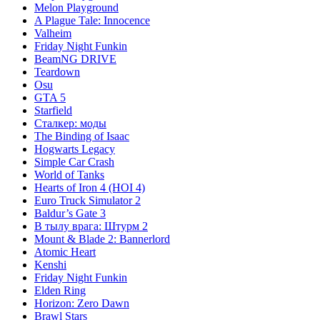
Melon Playground
A Plague Tale: Innocence
Valheim
Friday Night Funkin
BeamNG DRIVE
Teardown
Osu
GTA 5
Starfield
Сталкер: моды
The Binding of Isaac
Hogwarts Legacy
Simple Car Crash
World of Tanks
Hearts of Iron 4 (HOI 4)
Euro Truck Simulator 2
Baldur’s Gate 3
В тылу врага: Штурм 2
Mount & Blade 2: Bannerlord
Atomic Heart
Kenshi
Friday Night Funkin
Elden Ring
Horizon: Zero Dawn
Brawl Stars