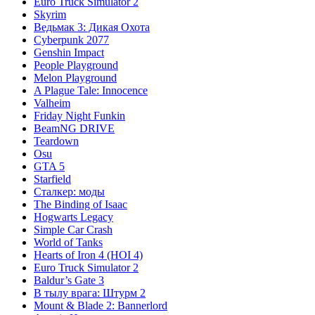
Euro Truck Simulator 2
Skyrim
Ведьмак 3: Дикая Охота
Cyberpunk 2077
Genshin Impact
People Playground
Melon Playground
A Plague Tale: Innocence
Valheim
Friday Night Funkin
BeamNG DRIVE
Teardown
Osu
GTA 5
Starfield
Сталкер: моды
The Binding of Isaac
Hogwarts Legacy
Simple Car Crash
World of Tanks
Hearts of Iron 4 (HOI 4)
Euro Truck Simulator 2
Baldur’s Gate 3
В тылу врага: Штурм 2
Mount & Blade 2: Bannerlord