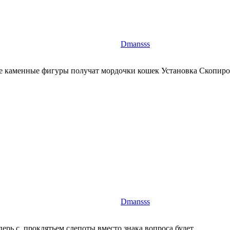
Dmansss
е каменные фигуры получат мордочки кошек Установка Скопиро
Dmansss
рь с проклятьем слепоты вместо знака вопроса будет