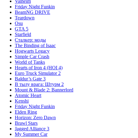
Valheim
Friday Night Funkin
BeamNG DRIVE
Teardown
Osu
GTA 5
Starfield
Сталкер: моды
The Binding of Isaac
Hogwarts Legacy
Simple Car Crash
World of Tanks
Hearts of Iron 4 (HOI 4)
Euro Truck Simulator 2
Baldur’s Gate 3
В тылу врага: Штурм 2
Mount & Blade 2: Bannerlord
Atomic Heart
Kenshi
Friday Night Funkin
Elden Ring
Horizon: Zero Dawn
Brawl Stars
Jagged Alliance 3
My Summer Car