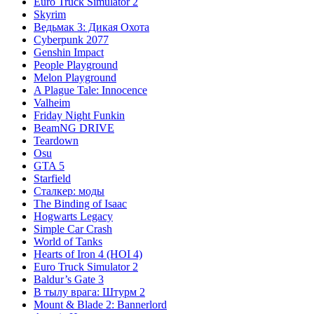
Euro Truck Simulator 2
Skyrim
Ведьмак 3: Дикая Охота
Cyberpunk 2077
Genshin Impact
People Playground
Melon Playground
A Plague Tale: Innocence
Valheim
Friday Night Funkin
BeamNG DRIVE
Teardown
Osu
GTA 5
Starfield
Сталкер: моды
The Binding of Isaac
Hogwarts Legacy
Simple Car Crash
World of Tanks
Hearts of Iron 4 (HOI 4)
Euro Truck Simulator 2
Baldur’s Gate 3
В тылу врага: Штурм 2
Mount & Blade 2: Bannerlord