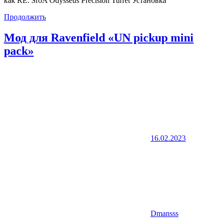
как RE: SroA Odysseus Precision Turret Установка
Продолжить
Мод для Ravenfield «UN pickup mini
pack»
16.02.2023
Dmansss