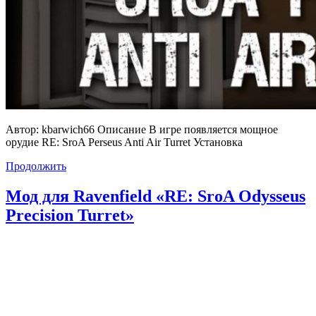
Автор: kbarwich66 Описание В игре появляется мощное
орудие RE: SroA Perseus Anti Air Turret Установка
Продолжить
Мод для Ravenfield «RE: SroA Odysseus
Precision Turret»