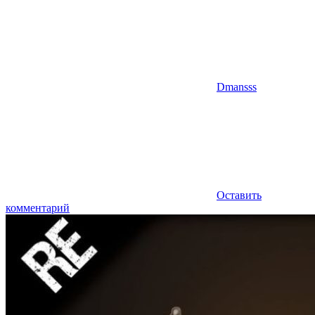
Dmansss
Оставить
комментарий