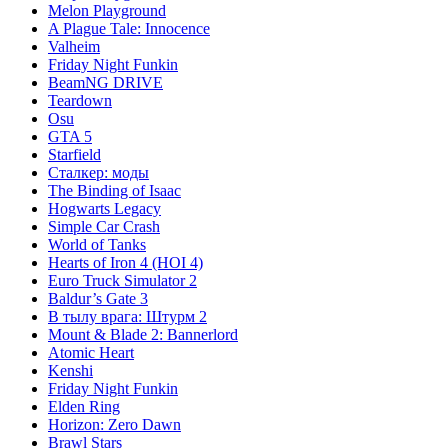
Melon Playground
A Plague Tale: Innocence
Valheim
Friday Night Funkin
BeamNG DRIVE
Teardown
Osu
GTA 5
Starfield
Сталкер: моды
The Binding of Isaac
Hogwarts Legacy
Simple Car Crash
World of Tanks
Hearts of Iron 4 (HOI 4)
Euro Truck Simulator 2
Baldur’s Gate 3
В тылу врага: Штурм 2
Mount & Blade 2: Bannerlord
Atomic Heart
Kenshi
Friday Night Funkin
Elden Ring
Horizon: Zero Dawn
Brawl Stars