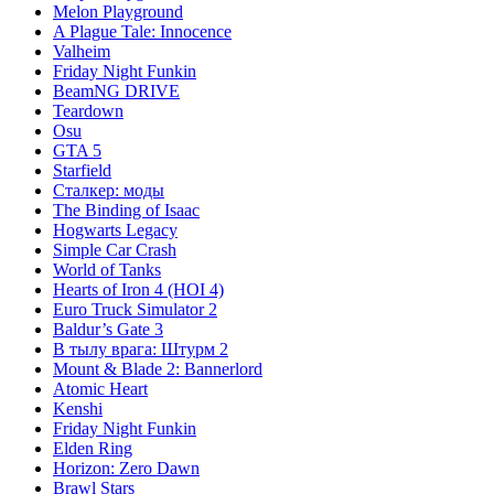
Melon Playground
A Plague Tale: Innocence
Valheim
Friday Night Funkin
BeamNG DRIVE
Teardown
Osu
GTA 5
Starfield
Сталкер: моды
The Binding of Isaac
Hogwarts Legacy
Simple Car Crash
World of Tanks
Hearts of Iron 4 (HOI 4)
Euro Truck Simulator 2
Baldur’s Gate 3
В тылу врага: Штурм 2
Mount & Blade 2: Bannerlord
Atomic Heart
Kenshi
Friday Night Funkin
Elden Ring
Horizon: Zero Dawn
Brawl Stars