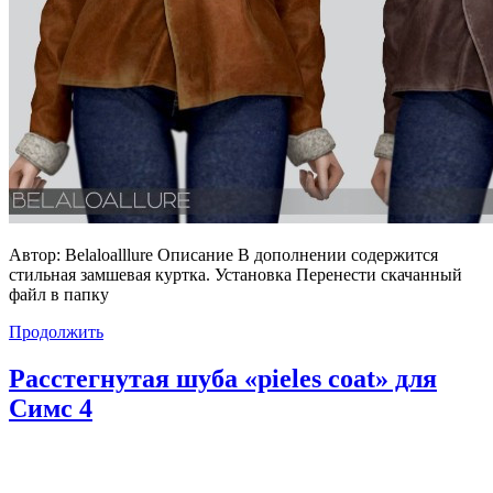
Автор: Belaloalllure Описание В дополнении содержится
стильная замшевая куртка. Установка Перенести скачанный
файл в папку
Продолжить
Расстегнутая шуба «pieles coat» для
Симс 4