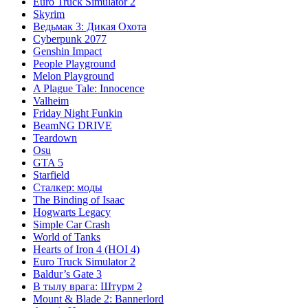
Euro Truck Simulator 2
Skyrim
Ведьмак 3: Дикая Охота
Cyberpunk 2077
Genshin Impact
People Playground
Melon Playground
A Plague Tale: Innocence
Valheim
Friday Night Funkin
BeamNG DRIVE
Teardown
Osu
GTA 5
Starfield
Сталкер: моды
The Binding of Isaac
Hogwarts Legacy
Simple Car Crash
World of Tanks
Hearts of Iron 4 (HOI 4)
Euro Truck Simulator 2
Baldur’s Gate 3
В тылу врага: Штурм 2
Mount & Blade 2: Bannerlord