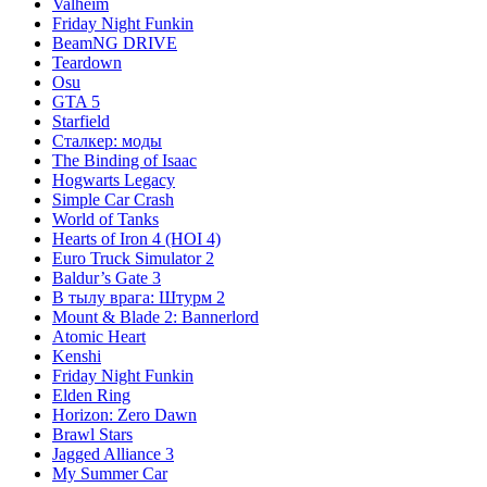
Valheim
Friday Night Funkin
BeamNG DRIVE
Teardown
Osu
GTA 5
Starfield
Сталкер: моды
The Binding of Isaac
Hogwarts Legacy
Simple Car Crash
World of Tanks
Hearts of Iron 4 (HOI 4)
Euro Truck Simulator 2
Baldur’s Gate 3
В тылу врага: Штурм 2
Mount & Blade 2: Bannerlord
Atomic Heart
Kenshi
Friday Night Funkin
Elden Ring
Horizon: Zero Dawn
Brawl Stars
Jagged Alliance 3
My Summer Car