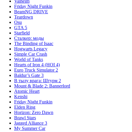
Valheim
Friday Night Funkin
BeamNG DRIVE
Teardown
Osu
GTA 5
Starfield
Сталкер: моды
The Binding of Isaac
Hogwarts Legacy
Simple Car Crash
World of Tanks
Hearts of Iron 4 (HOI 4)
Euro Truck Simulator 2
Baldur’s Gate 3
В тылу врага: Штурм 2
Mount & Blade 2: Bannerlord
Atomic Heart
Kenshi
Friday Night Funkin
Elden Ring
Horizon: Zero Dawn
Brawl Stars
Jagged Alliance 3
My Summer Car