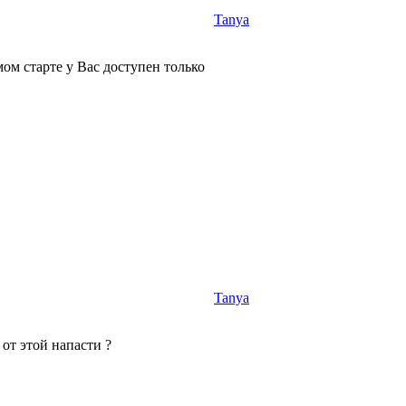
Tanya
ом старте у Вас доступен только
Tanya
т этой напасти ?