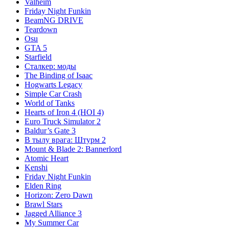
Valheim
Friday Night Funkin
BeamNG DRIVE
Teardown
Osu
GTA 5
Starfield
Сталкер: моды
The Binding of Isaac
Hogwarts Legacy
Simple Car Crash
World of Tanks
Hearts of Iron 4 (HOI 4)
Euro Truck Simulator 2
Baldur’s Gate 3
В тылу врага: Штурм 2
Mount & Blade 2: Bannerlord
Atomic Heart
Kenshi
Friday Night Funkin
Elden Ring
Horizon: Zero Dawn
Brawl Stars
Jagged Alliance 3
My Summer Car