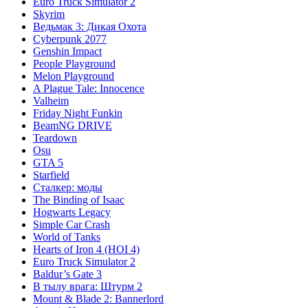
Euro Truck Simulator 2
Skyrim
Ведьмак 3: Дикая Охота
Cyberpunk 2077
Genshin Impact
People Playground
Melon Playground
A Plague Tale: Innocence
Valheim
Friday Night Funkin
BeamNG DRIVE
Teardown
Osu
GTA 5
Starfield
Сталкер: моды
The Binding of Isaac
Hogwarts Legacy
Simple Car Crash
World of Tanks
Hearts of Iron 4 (HOI 4)
Euro Truck Simulator 2
Baldur’s Gate 3
В тылу врага: Штурм 2
Mount & Blade 2: Bannerlord